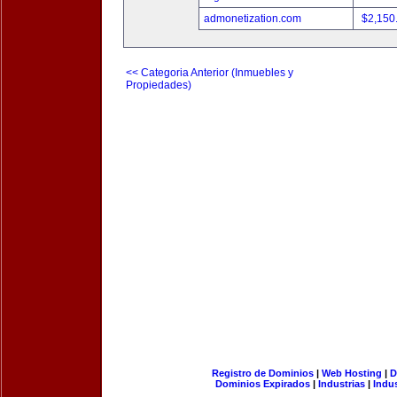
admonetization.com
$2,150
<< Categoria Anterior (Inmuebles y
Propiedades)
Registro de Dominios
|
Web Hosting
|
D
Dominios Expirados
|
Industrias
|
Indu