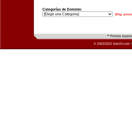
Categorías de Dominio:
[Pág. princi
** Precios expre
© 2002/2022 Solo10.com