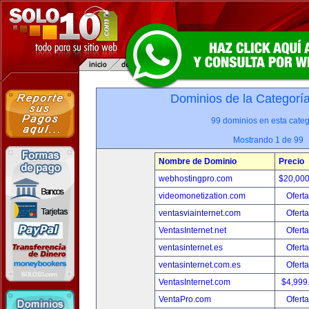
Dominios de la Categorí
99 dominios en esta categ
Mostrando 1 de 99
Nombre de Dominio
Precio
webhostingpro.com
$20,00
videomonetization.com
Oferta
ventasviainternet.com
Oferta
VentasInternet.net
Oferta
ventasinternet.es
Oferta
ventasinternet.com.es
Oferta
VentasInternet.com
$4,999
VentaPro.com
Oferta