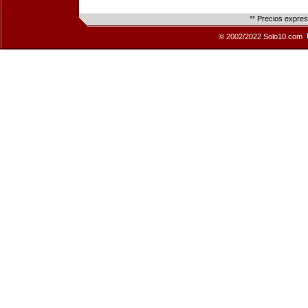
** Precios expre
© 2002/2022 Solo10.com