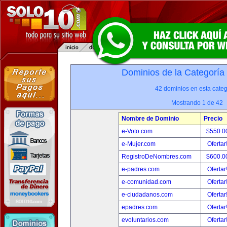
Dominios de la Categoría
42 dominios en esta categ
Mostrando 1 de 42
Nombre de Dominio
Precio
e-Voto.com
$550.0
e-Mujer.com
Ofertar
RegistroDeNombres.com
$600.0
e-padres.com
Ofertar
e-comunidad.com
Ofertar
e-ciudadanos.com
Ofertar
epadres.com
Ofertar
evoluntarios.com
Ofertar