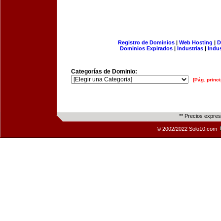
Registro de Dominios
|
Web Hosting
|
D
Dominios Expirados
|
Industrias
|
Indu
Categorías de Dominio:
[Pág. princi
** Precios expre
© 2002/2022 Solo10.com