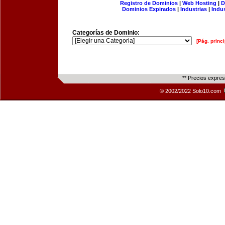
Registro de Dominios
|
Web Hosting
|
D
Dominios Expirados
|
Industrias
|
Indu
Categorías de Dominio:
[Pág. princi
** Precios expre
© 2002/2022 Solo10.com