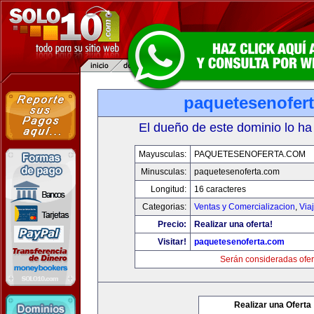
paquetesenofer
El dueño de este dominio lo ha
Mayusculas:
PAQUETESENOFERTA.COM
Minusculas:
paquetesenoferta.com
Longitud:
16 caracteres
Categorias:
Ventas y Comercializacion
,
Via
Precio:
Realizar una oferta!
Visitar!
paquetesenoferta.com
Serán consideradas ofer
Realizar una Oferta