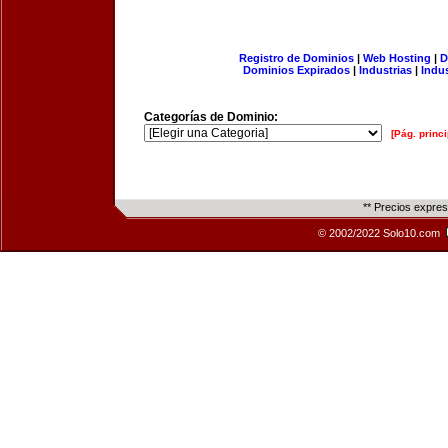
Registro de Dominios
|
Web Hosting
|
D
Dominios Expirados
|
Industrias
|
Indu
Categorías de Dominio:
[Pág. princi
** Precios expre
© 2002/2022 Solo10.com