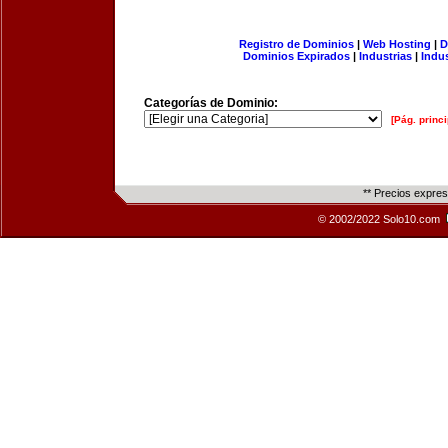
Registro de Dominios
|
Web Hosting
|
D
Dominios Expirados
|
Industrias
|
Indu
Categorías de Dominio:
[Pág. princi
** Precios expre
© 2002/2022 Solo10.com