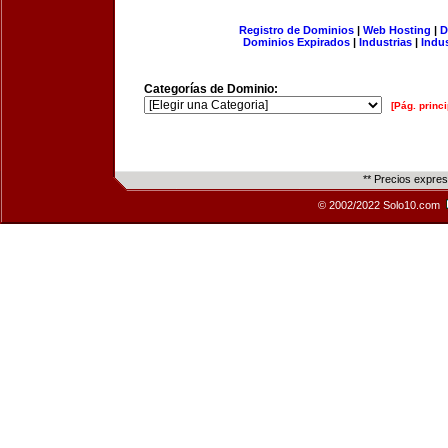
Registro de Dominios
|
Web Hosting
|
D
Dominios Expirados
|
Industrias
|
Indu
Categorías de Dominio:
[Pág. princi
** Precios expre
© 2002/2022 Solo10.com