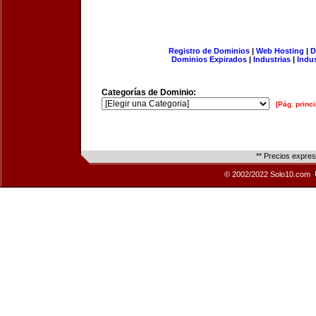
Registro de Dominios
|
Web Hosting
|
D
Dominios Expirados
|
Industrias
|
Indu
Categorías de Dominio:
[Pág. princi
** Precios expre
© 2002/2022 Solo10.com