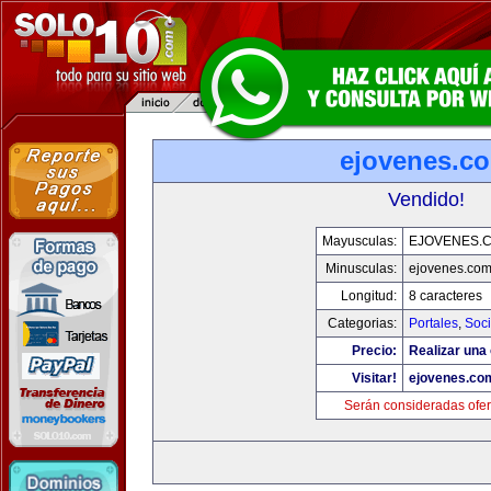
ejovenes.c
Vendido!
Mayusculas:
EJOVENES.
Minusculas:
ejovenes.co
Longitud:
8 caracteres
Categorias:
Portales
,
Soc
Precio:
Realizar una 
Visitar!
ejovenes.co
Serán consideradas ofer