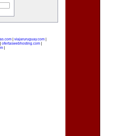
ias.com
|
viajaruruguay.com
|
|
ofertaswebhosting.com
|
om
|