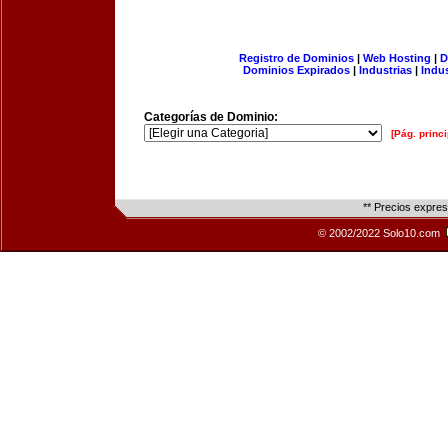
Registro de Dominios
|
Web Hosting
|
D
Dominios Expirados
|
Industrias
|
Indu
Categorías de Dominio:
[Pág. princi
** Precios expre
© 2002/2022 Solo10.com