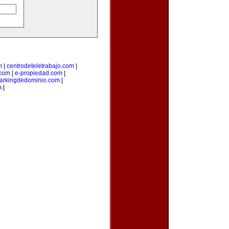
m
|
centrodeteletrabajo.com
|
.com
|
e-propiedad.com
|
arkingdedominio.com
|
m
|