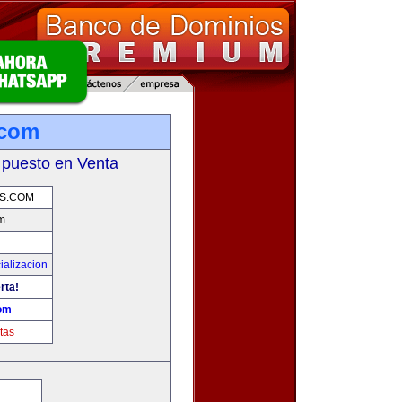
.com
 puesto en Venta
S.COM
m
ializacion
rta!
om
tas