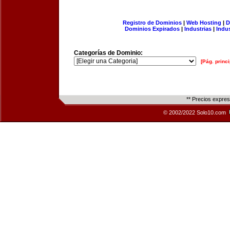
Registro de Dominios
|
Web Hosting
|
D
Dominios Expirados
|
Industrias
|
Indu
Categorías de Dominio:
[Pág. princi
** Precios expre
© 2002/2022 Solo10.com