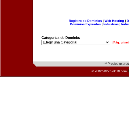
Registro de Dominios
|
Web Hosting
|
D
Dominios Expirados
|
Industrias
|
Indu
Categorías de Dominio:
[Pág. princi
** Precios expre
© 2002/2022 Solo10.com