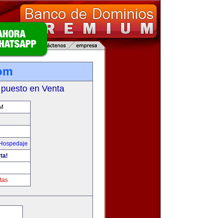
com
 puesto en Venta
M
 Hospedaje
ta!
tas