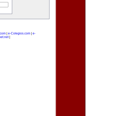
.com
|
e-Colegios.com
|
e-
et.net
|