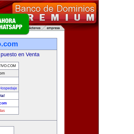
vo.com
 puesto en Venta
TIVO.COM
com
 Hospedaje
ta!
.com
tas