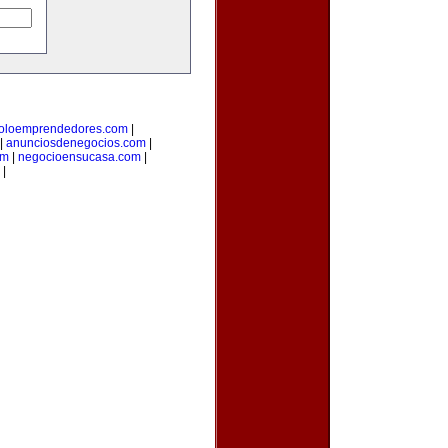
oloemprendedores.com
|
|
anunciosdenegocios.com
|
om
|
negocioensucasa.com
|
|