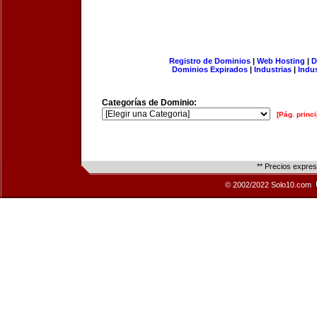
Registro de Dominios
|
Web Hosting
|
D
Dominios Expirados
|
Industrias
|
Indu
Categorías de Dominio:
[Pág. princi
** Precios expre
© 2002/2022 Solo10.com