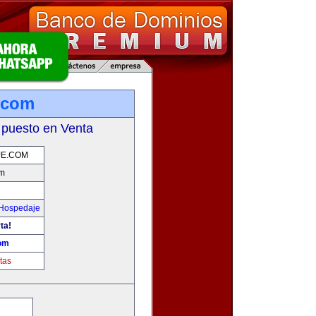
e.com
 puesto en Venta
JE.COM
om
 Hospedaje
ta!
com
tas