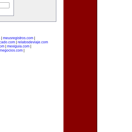
m
|
meusregistros.com
|
cado.com
|
relatosdeviaje.com
com
|
mexiguia.com
|
ynegocios.com
|