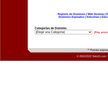
Registro de Dominios
|
Web Hosting
|
D
Dominios Expirados
|
Industrias
|
Indu
Categorías de Dominio:
[Pág. princi
** Precios expre
© 2002/2022 Solo10.com