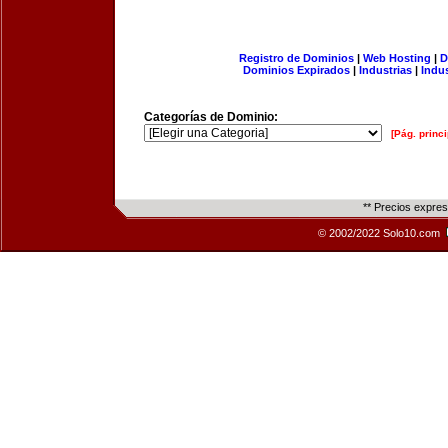
Registro de Dominios
|
Web Hosting
|
D
Dominios Expirados
|
Industrias
|
Indu
Categorías de Dominio:
[Pág. princi
** Precios expre
© 2002/2022 Solo10.com