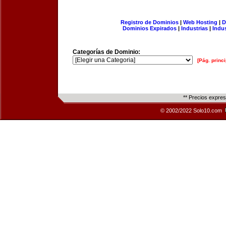
Registro de Dominios
|
Web Hosting
|
D
Dominios Expirados
|
Industrias
|
Indu
Categorías de Dominio:
[Pág. princi
** Precios expre
© 2002/2022 Solo10.com