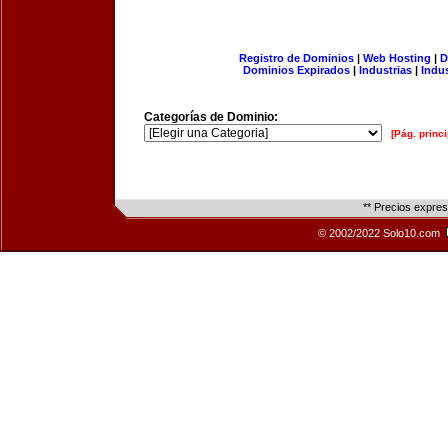
Registro de Dominios
|
Web Hosting
|
D
Dominios Expirados
|
Industrias
|
Indu
Categorías de Dominio:
[Pág. princi
** Precios expre
© 2002/2022 Solo10.com