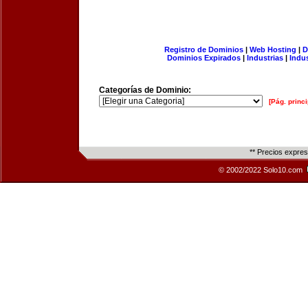
Registro de Dominios
|
Web Hosting
|
D
Dominios Expirados
|
Industrias
|
Indu
Categorías de Dominio:
[Pág. princi
** Precios expre
© 2002/2022 Solo10.com