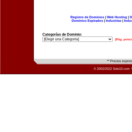
Registro de Dominios
|
Web Hosting
|
D
Dominios Expirados
|
Industrias
|
Indu
Categorías de Dominio:
[Pág. princi
** Precios expre
© 2002/2022 Solo10.com