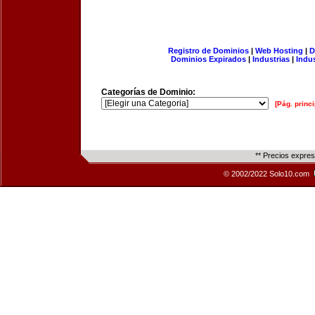
Registro de Dominios
|
Web Hosting
|
D
Dominios Expirados
|
Industrias
|
Indu
Categorías de Dominio:
[Pág. princi
** Precios expre
© 2002/2022 Solo10.com