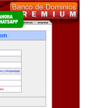
com
smo y Hospedaje
tas