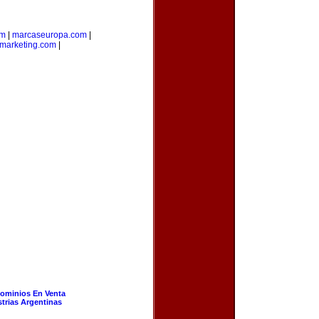
om
|
marcaseuropa.com
|
marketing.com
|
ominios En Venta
strias Argentinas