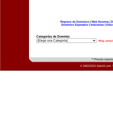
Registro de Dominios
|
Web Hosting
|
D
Dominios Expirados
|
Industrias
|
Indu
Categorías de Dominio:
[Pág. princi
** Precios expre
© 2002/2022 Solo10.com