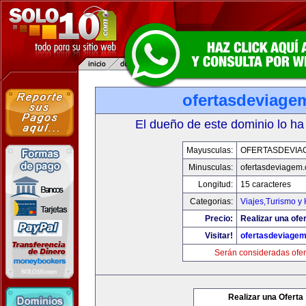
ofertasdeviage
El dueño de este dominio lo ha
Mayusculas:
OFERTASDEVIA
Minusculas:
ofertasdeviagem
Longitud:
15 caracteres
Categorias:
Viajes,Turismo y
Precio:
Realizar una ofer
Visitar!
ofertasdeviage
Serán consideradas ofer
Realizar una Oferta