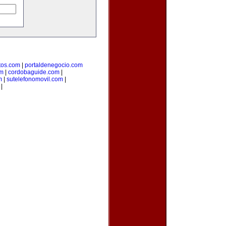
os.com
|
portaldenegocio.com
om
|
cordobaguide.com
|
m
|
sutelefonomovil.com
|
|