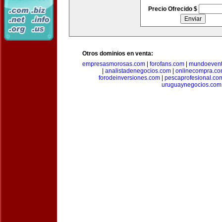
Precio Ofrecido $
Otros dominios en venta:
empresasmorosas.com
|
forofans.com
|
mundoevent
|
analistadenegocios.com
|
onlinecompra.c
forodeinversiones.com
|
pescaprofesional.co
uruguaynegocios.com