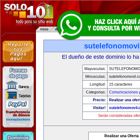
sutelefonomovi
El dueño de este dominio lo ha
Mayusculas:
SUTELEFONOMO
Minusculas:
sutelefonomovil.
Longitud:
15 caracteres
Categorias:
Comunicaciones y
Precio:
Realizar una ofer
Visitar!
sutelefonomovil
Serán consideradas ofer
Realizar una Oferta