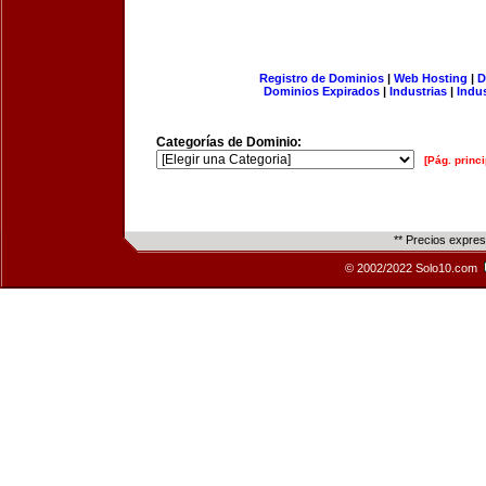
Registro de Dominios
|
Web Hosting
|
D
Dominios Expirados
|
Industrias
|
Indu
Categorías de Dominio:
[Pág. princi
** Precios expre
© 2002/2022 Solo10.com