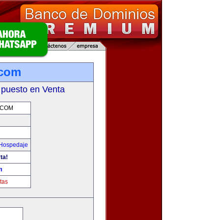
.com
 puesto en Venta
.COM
 Hospedaje
ta!
m
tas