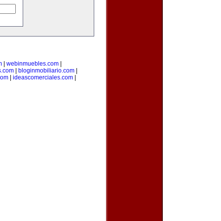
m
|
webinmuebles.com
|
s.com
|
bloginmobiliario.com
|
.com
|
ideascomerciales.com
|