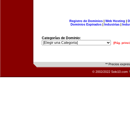
Registro de Dominios
|
Web Hosting
|
D
Dominios Expirados
|
Industrias
|
Indu
Categorías de Dominio:
[Pág. princi
** Precios expre
© 2002/2022 Solo10.com