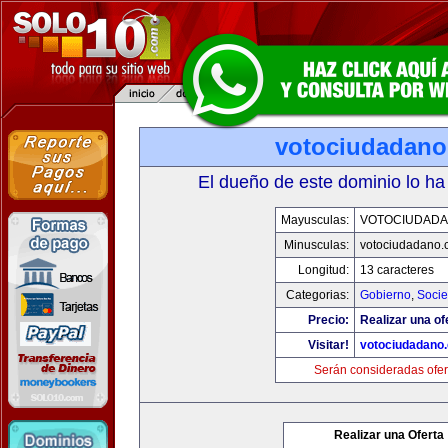
votociudadan
El dueño de este dominio lo ha
Mayusculas:
VOTOCIUDAD
Minusculas:
votociudadano
Longitud:
13 caracteres
Categorias:
Gobierno
,
Soci
Precio:
Realizar una of
Visitar!
votociudadano
Serán consideradas ofer
Realizar una Oferta