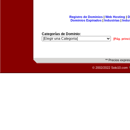
Registro de Dominios
|
Web Hosting
|
D
Dominios Expirados
|
Industrias
|
Indu
Categorías de Dominio:
[Pág. princi
** Precios expre
© 2002/2022 Solo10.com