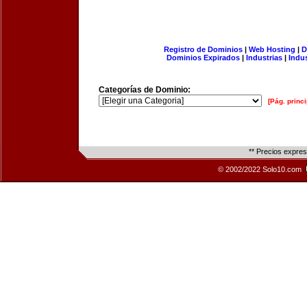
Registro de Dominios
|
Web Hosting
|
D
Dominios Expirados
|
Industrias
|
Indu
Categorías de Dominio:
[Pág. princi
** Precios expre
© 2002/2022 Solo10.com