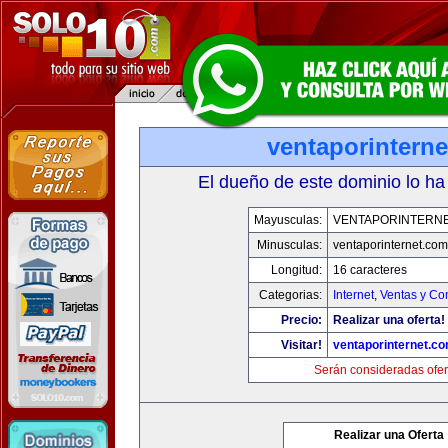
ventaporintern
El dueño de este dominio lo ha
Mayusculas:
VENTAPORINTERN
Minusculas:
ventaporinternet.com
Longitud:
16 caracteres
Categorias:
Internet
,
Ventas y Co
Precio:
Realizar una oferta!
Visitar!
ventaporinternet.c
Serán consideradas ofer
Realizar una Oferta