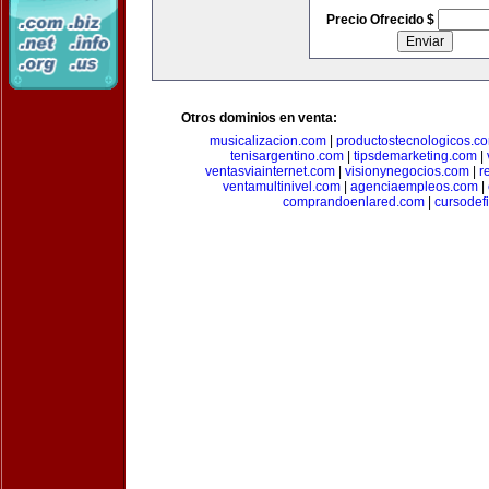
Precio Ofrecido $
Otros dominios en venta:
musicalizacion.com
|
productostecnologicos.c
tenisargentino.com
|
tipsdemarketing.com
|
ventasviainternet.com
|
visionynegocios.com
|
r
ventamultinivel.com
|
agenciaempleos.com
|
comprandoenlared.com
|
cursodef