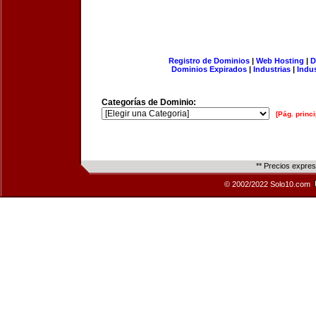
Registro de Dominios
|
Web Hosting
|
D
Dominios Expirados
|
Industrias
|
Indu
Categorías de Dominio:
[Pág. princi
** Precios expre
© 2002/2022 Solo10.com