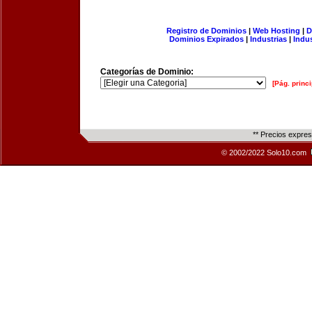
Registro de Dominios
|
Web Hosting
|
D
Dominios Expirados
|
Industrias
|
Indu
Categorías de Dominio:
[Pág. princi
** Precios expre
© 2002/2022 Solo10.com