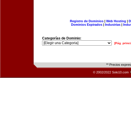
Registro de Dominios
|
Web Hosting
|
D
Dominios Expirados
|
Industrias
|
Indu
Categorías de Dominio:
[Pág. princi
** Precios expre
© 2002/2022 Solo10.com