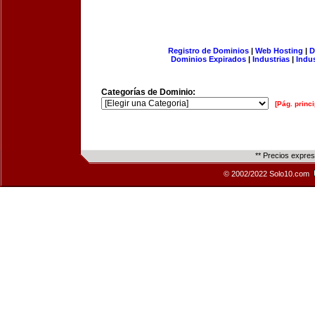
Registro de Dominios
|
Web Hosting
|
D
Dominios Expirados
|
Industrias
|
Indu
Categorías de Dominio:
[Pág. princi
** Precios expre
© 2002/2022 Solo10.com