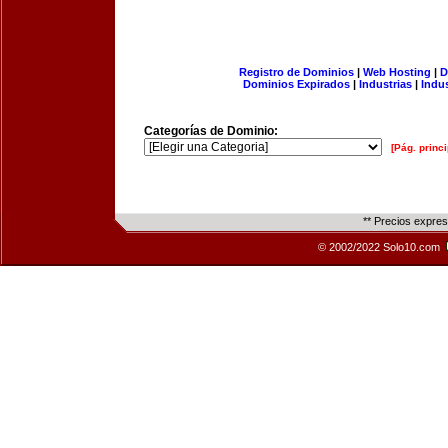
Registro de Dominios
|
Web Hosting
|
D
Dominios Expirados
|
Industrias
|
Indu
Categorías de Dominio:
[Pág. princi
** Precios expre
© 2002/2022 Solo10.com