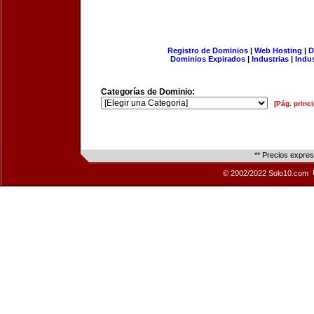
Registro de Dominios
|
Web Hosting
|
D
Dominios Expirados
|
Industrias
|
Indu
Categorías de Dominio:
[Pág. princi
** Precios expre
© 2002/2022 Solo10.com