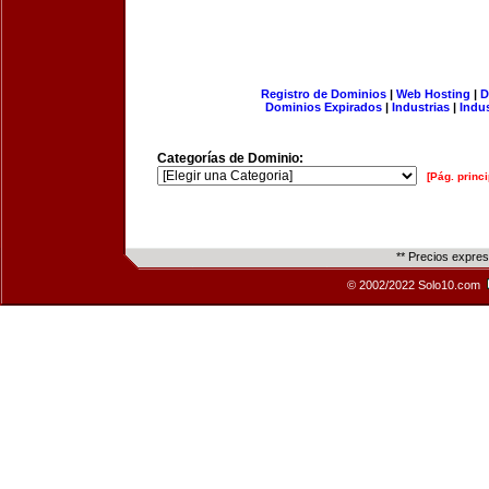
Registro de Dominios
|
Web Hosting
|
D
Dominios Expirados
|
Industrias
|
Indu
Categorías de Dominio:
[Pág. princi
** Precios expre
© 2002/2022 Solo10.com