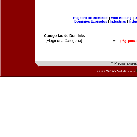
Registro de Dominios
|
Web Hosting
|
D
Dominios Expirados
|
Industrias
|
Indu
Categorías de Dominio:
[Pág. princi
** Precios expre
© 2002/2022 Solo10.com