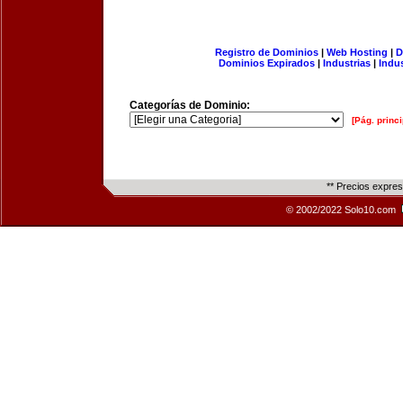
Registro de Dominios
|
Web Hosting
|
D
Dominios Expirados
|
Industrias
|
Indu
Categorías de Dominio:
[Pág. princi
** Precios expre
© 2002/2022 Solo10.com