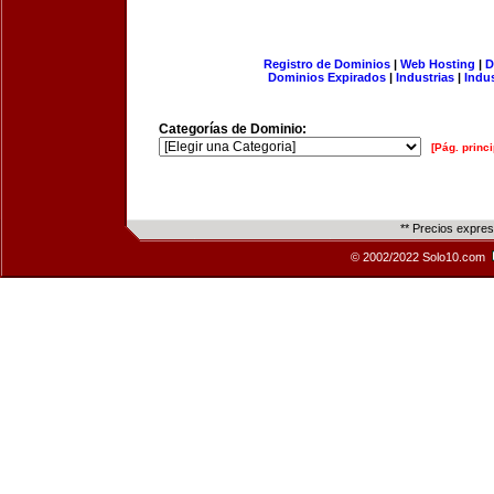
Registro de Dominios
|
Web Hosting
|
D
Dominios Expirados
|
Industrias
|
Indu
Categorías de Dominio:
[Pág. princi
** Precios expre
© 2002/2022 Solo10.com