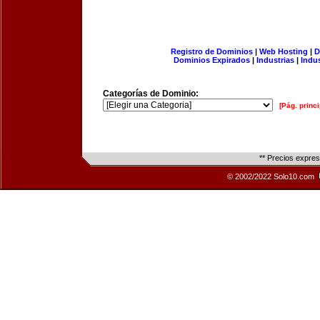
Registro de Dominios
|
Web Hosting
|
D
Dominios Expirados
|
Industrias
|
Indu
Categorías de Dominio:
[Pág. princi
** Precios expre
© 2002/2022 Solo10.com