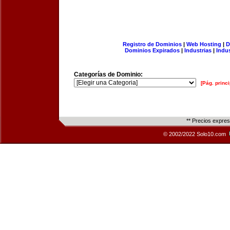
Registro de Dominios
|
Web Hosting
|
D
Dominios Expirados
|
Industrias
|
Indu
Categorías de Dominio:
[Pág. princi
** Precios expre
© 2002/2022 Solo10.com