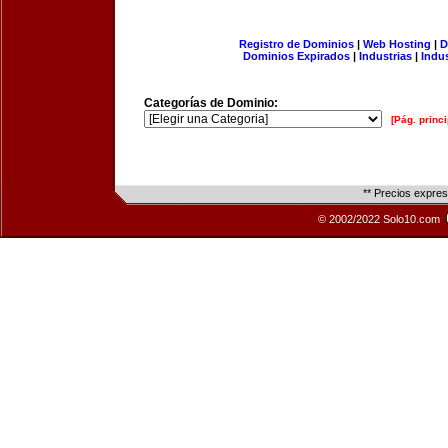
Registro de Dominios
|
Web Hosting
|
D
Dominios Expirados
|
Industrias
|
Indu
Categorías de Dominio:
[Pág. princi
** Precios expre
© 2002/2022 Solo10.com