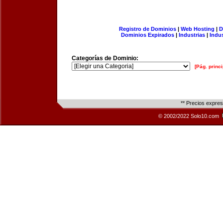
Registro de Dominios
|
Web Hosting
|
D
Dominios Expirados
|
Industrias
|
Indu
Categorías de Dominio:
[Pág. princi
** Precios expre
© 2002/2022 Solo10.com