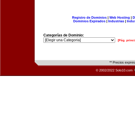
Registro de Dominios
|
Web Hosting
|
D
Dominios Expirados
|
Industrias
|
Indu
Categorías de Dominio:
[Pág. princi
** Precios expre
© 2002/2022 Solo10.com