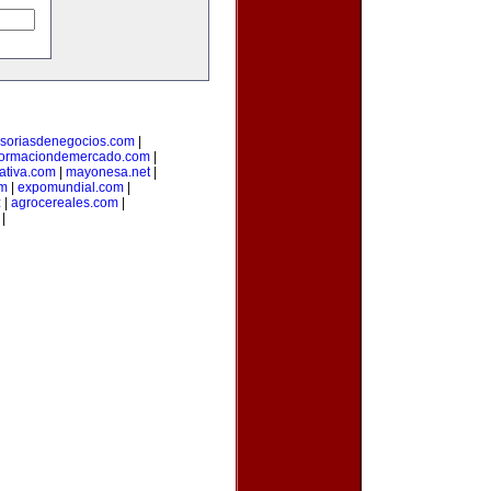
soriasdenegocios.com
|
formaciondemercado.com
|
ativa.com
|
mayonesa.net
|
om
|
expomundial.com
|
z
|
agrocereales.com
|
|