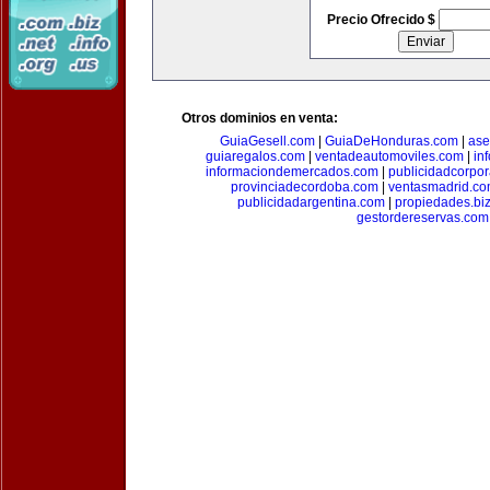
Precio Ofrecido $
Otros dominios en venta:
GuiaGesell.com
|
GuiaDeHonduras.com
|
ase
guiaregalos.com
|
ventadeautomoviles.com
|
in
informaciondemercados.com
|
publicidadcorpor
provinciadecordoba.com
|
ventasmadrid.c
publicidadargentina.com
|
propiedades.bi
gestordereservas.com