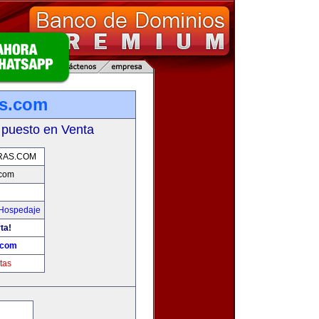
s.com
 puesto en Venta
RAS.COM
.com
 Hospedaje
ta!
.com
tas