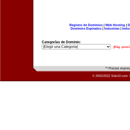
Registro de Dominios
|
Web Hosting
|
D
Dominios Expirados
|
Industrias
|
Indu
Categorías de Dominio:
[Pág. princi
** Precios expre
© 2002/2022 Solo10.com